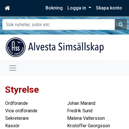
Bokning
Logga in
Skapa konto
Sök
Styrelse
Ordförande
Johan Marand
Vice ordförande
Fredrik Sund
Sekreterare
Malena Valtersson
Kassör
Kristoffer Georgsson