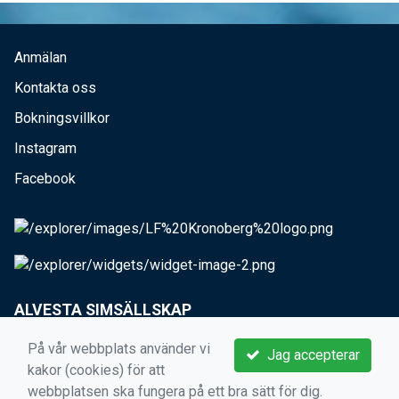
Anmälan
Kontakta oss
Bokningsvillkor
Instagram
Facebook
ALVESTA SIMSÄLLSKAP
Hjortsbergavägen 6C, 342 36 Alvesta
På vår webbplats använder vi
Jag accepterar
kakor (cookies) för att
kansli@alvestass.se
webbplatsen ska fungera på ett bra sätt för dig.