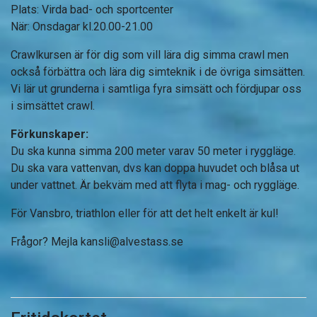
Plats: Virda bad- och sportcenter
När: Onsdagar kl.20.00-21.00
Crawlkursen
är för dig som vill lära dig simma crawl men
också förbättra och lära dig simteknik i de övriga simsätten.
Vi lär ut grunderna i samtliga fyra simsätt och fördjupar oss
i simsättet crawl.
Förkunskaper:
Du ska kunna simma 200 meter varav 50 meter i ryggläge.
Du ska vara vattenvan, dvs kan doppa huvudet och blåsa ut
under vattnet. Är bekväm med att flyta i mag- och ryggläge.
För Vansbro, triathlon eller för att det helt enkelt är kul!
Frågor? Mejla
kansli@alvestass.se