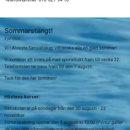
Sommarstängt!
3 jul 2026
Vi i Alvesta Simsällskap vill önska alla en glad sommar!
Vi kommer att svara på mail sporadiskt fram till vecka 32.
Telefontiden tar paus fram till den 7 augusti.
Tack för den här terminen!
Höstens kurser:
Simskolan är på söndagar från den 30 augusti - 22
november
Förtursbokning öppnar den 4 augusti kl.10.00 (
Förtur gäller
de som gått vårterminen och/eller sommarsimskolan
)