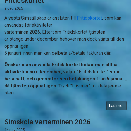
Fritidskortet
9 dec 2025
Alvesta Simsällskap är ansluten till
Fritidskortet
, som kan
användas för aktiviteter
vårterminen 2026. Eftersom Fritidskortet-tjänsten
är stängd under december, behöver man dock vänta till den
öppnar igen
5 januari innan man kan delbetala/betala fakturan där.
Önskar man använda Fritidskortet bokar man alltså
aktiviteten nu i december, väljer "Fritidskortet" som
betalsätt, och genomför sen betalningen från 5 januari,
då tjänsten öppnat igen.
Tryck "Läs mer" för detaljerade
steg.
Läs mer
Simskola vårterminen 2026
14 nov 2025