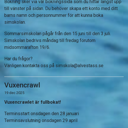
Bokning sker via vår bokningssida som du hittar längst upp
till vänster på sidan. Du behöver skapa ett konto med ditt
barns namn och personnummer för att kunna boka
simskolan.
Sommarsimskolan pågår från den 15 juni till den 3 juli.
Simskolan bedrivs måndag till fredag förutom
midsommarafton 19/6.
Har du frågor?
Vänligen kontakta oss på
simskola@alvestass.se
Vuxencrawl
19 dec 2025
Vuxencrawlet är fullbokat!
Terminsstart onsdagen den 28 januari
Terminsavslutning onsdagen 29 april