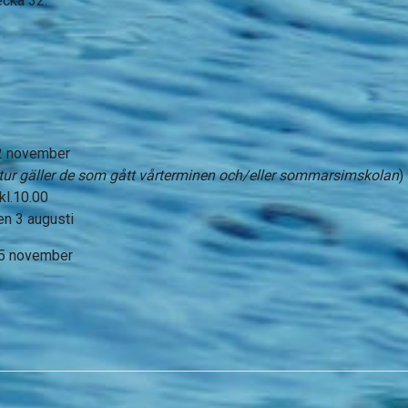
vecka 32.
22 november
tur gäller de som gått vårterminen och/eller sommarsimskolan
)
kl.10.00
en 3 augusti
25 november