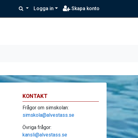
Logga in
Skapa konto
KONTAKT
Frågor om simskolan:
simskola@alvestass.se
Övriga frågor:
kansli@alvestass.se