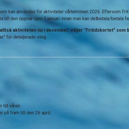
 som kan användas för aktiviteter vårterminen 2026. Eftersom Frit
till den öppnar igen 5 januari innan man kan delbetala/betala fak
ltså aktiviteten nu i december, väljer "Fritidskortet" som
r" för detaljerade steg.
till våren.
 på fram till den 26 april.