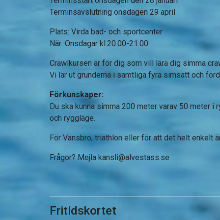
Terminsstart onsdagen den 28 januari
Terminsavslutning onsdagen 29 april
Plats: Virda bad- och sportcenter
När: Onsdagar kl.20.00-21.00
Crawlkursen
är för dig som vill lära dig simma cr
Vi lär ut grunderna i samtliga fyra simsätt och för
Förkunskaper:
Du ska kunna simma 200 meter varav 50 meter i ry
och ryggläge.
För Vansbro, triathlon eller för att det helt enkelt ä
Frågor? Mejla
kansli@alvestass.se
Fritidskortet