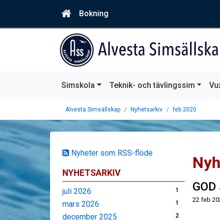
Bokning
Simskola
Teknik- och tävlingssim
Vu
Alvesta Simsällskap
Nyhetsarkiv
feb 2020
Nyheter som RSS-flöde
Nyh
NYHETSARKIV
GOD 
juli 2026
1
22 feb 20
mars 2026
1
december 2025
2