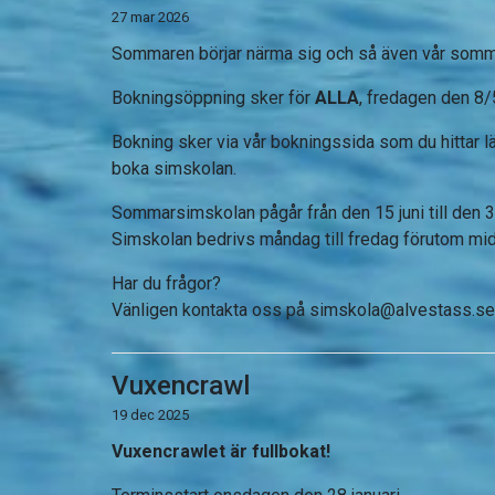
27 mar 2026
Sommaren börjar närma sig och så även vår som
Bokningsöppning sker för
ALLA
, fredagen den 8/
Bokning sker via vår bokningssida som du hittar l
boka simskolan.
Sommarsimskolan pågår från den 15 juni till den 3 j
Simskolan bedrivs måndag till fredag förutom m
Har du frågor?
Vänligen kontakta oss på
simskola@alvestass.se
Vuxencrawl
19 dec 2025
Vuxencrawlet är fullbokat!