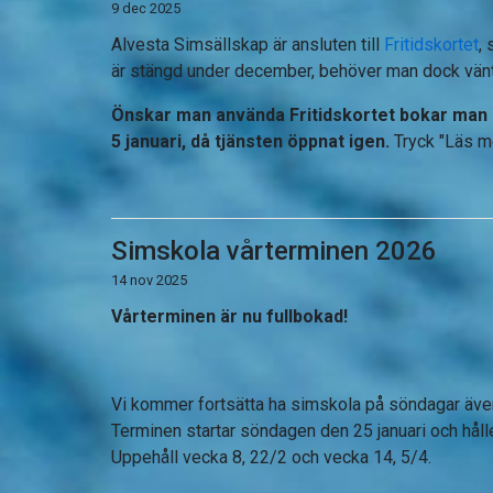
9 dec 2025
Alvesta Simsällskap är ansluten till
Fritidskortet
,
är stängd under december, behöver man dock vänta 
Önskar man använda Fritidskortet bokar man al
5 januari, då tjänsten öppnat igen.
Tryck "Läs me
Simskola vårterminen 2026
14 nov 2025
Vårterminen är nu fullbokad!
Vi kommer fortsätta ha simskola på söndagar även 
Terminen startar söndagen den 25 januari och håller
Uppehåll vecka 8, 22/2 och vecka 14, 5/4.