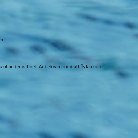
en.
ut under vattnet. Är bekväm med att flyta i mag-