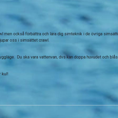
awl men också förbättra och lära dig simteknik i de övriga simsätt
djupar oss i simsättet crawl.
ggläge. Du ska vara vattenvan, dvs kan doppa huvudet och blåsa 
r kul!