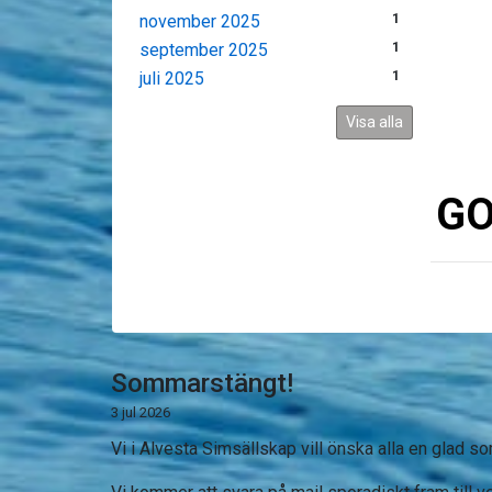
november 2025
1
september 2025
1
juli 2025
1
Visa alla
GO
Sommarstängt!
3 jul 2026
Vi i Alvesta Simsällskap vill önska alla en glad 