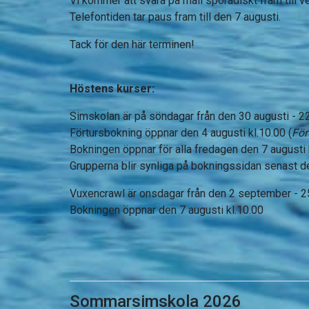
Vi kommer att svara på mail sporadiskt fram till 
Telefontiden tar paus fram till den 7 augusti.
Tack för den här terminen!
Höstens kurser:
Simskolan är på söndagar från den 30 augusti - 
Förtursbokning öppnar den 4 augusti kl.10.00 (
För
Bokningen öppnar för alla fredagen den 7 augusti 
Grupperna blir synliga på bokningssidan senast d
Vuxencrawl är onsdagar från den 2 september - 
Bokningen öppnar den 7 augusti kl.10.00
Sommarsimskola 2026