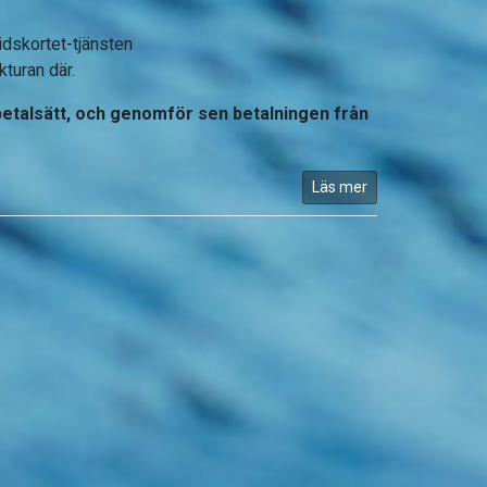
idskortet-tjänsten
turan där.
 betalsätt, och genomför sen betalningen från
Läs mer