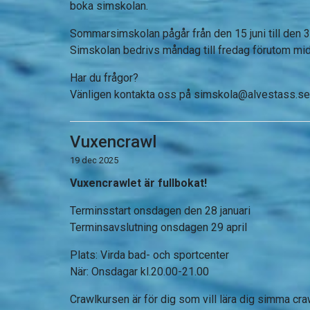
boka simskolan.
Sommarsimskolan pågår från den 15 juni till den 3 j
Simskolan bedrivs måndag till fredag förutom m
Har du frågor?
Vänligen kontakta oss på
simskola@alvestass.se
Vuxencrawl
19 dec 2025
Vuxencrawlet är fullbokat!
Terminsstart onsdagen den 28 januari
Terminsavslutning onsdagen 29 april
Plats: Virda bad- och sportcenter
När: Onsdagar kl.20.00-21.00
Crawlkursen
är för dig som vill lära dig simma cr