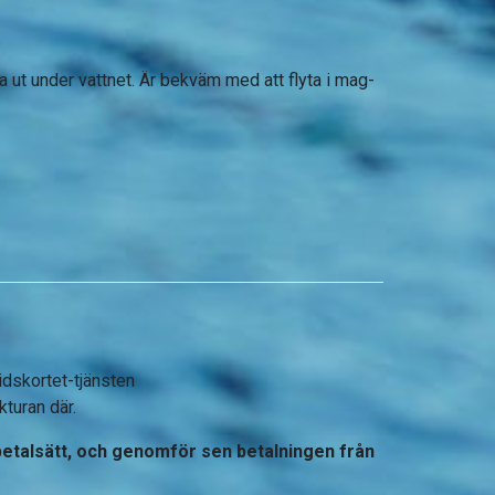
ut under vattnet. Är bekväm med att flyta i mag-
idskortet-tjänsten
turan där.
 betalsätt, och genomför sen betalningen från