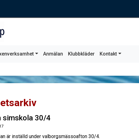
xenverksamhet
Anmälan
Klubbkläder
Kontakt
etsarkiv
n simskola 30/4
17
an är inställd under valborgsmässoafton 30/4.