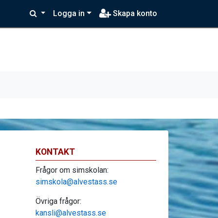
Logga in
Skapa konto
KONTAKT
Frågor om simskolan:
simskola@alvestass.se
Övriga frågor:
kansli@alvestass.se