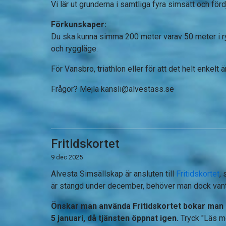
Vi lär ut grunderna i samtliga fyra simsätt och för
Förkunskaper:
Du ska kunna simma 200 meter varav 50 meter i ry
och ryggläge.
För Vansbro, triathlon eller för att det helt enkelt ä
Frågor? Mejla
kansli@alvestass.se
Fritidskortet
9 dec 2025
Alvesta Simsällskap är ansluten till
Fritidskortet
,
är stängd under december, behöver man dock vänta 
Önskar man använda Fritidskortet bokar man al
5 januari, då tjänsten öppnat igen.
Tryck "Läs me