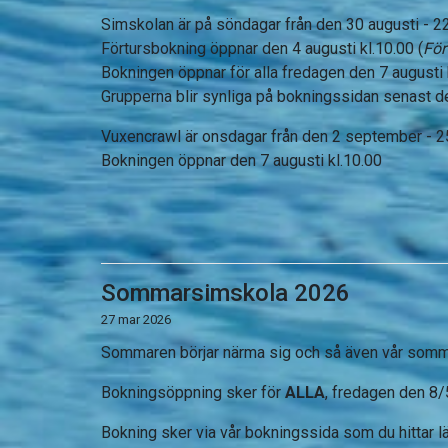
Simskolan är på söndagar från den 30 augusti - 
Förtursbokning öppnar den 4 augusti kl.10.00 (
För
Bokningen öppnar för alla fredagen den 7 augusti 
Grupperna blir synliga på bokningssidan senast d
Vuxencrawl är onsdagar från den 2 september - 
Bokningen öppnar den 7 augusti kl.10.00
Sommarsimskola 2026
27 mar 2026
Sommaren börjar närma sig och så även vår som
Bokningsöppning sker för
ALLA
, fredagen den 8/
Bokning sker via vår bokningssida som du hittar l