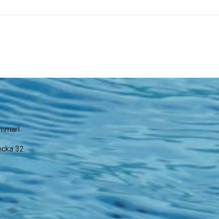
sommar!
vecka 32.