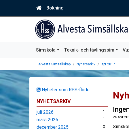
Bokning
Simskola
Teknik- och tävlingssim
Vu
Alvesta Simsällskap
Nyhetsarkiv
apr 2017
Nyheter som RSS-flöde
Nyh
NYHETSARKIV
Inge
juli 2026
1
26 apr 20
mars 2026
1
Simskol
december 2025
2