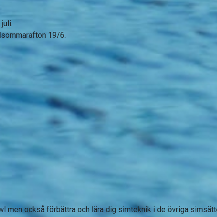
uli.
idsommarafton 19/6.
awl men också förbättra och lära dig simteknik i de övriga simsätt