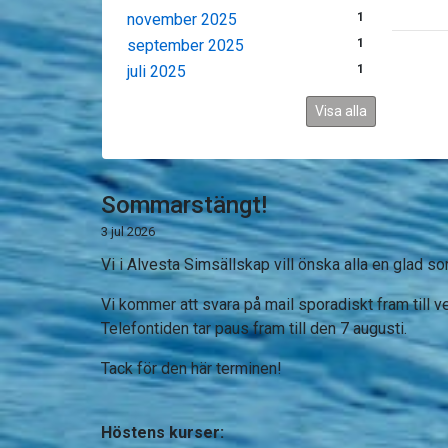
november 2025
1
september 2025
1
juli 2025
1
Visa alla
Sommarstängt!
3 jul 2026
Vi i Alvesta Simsällskap vill önska alla en glad 
Vi kommer att svara på mail sporadiskt fram till 
Telefontiden tar paus fram till den 7 augusti.
Tack för den här terminen!
Höstens kurser: