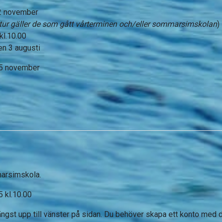
22 november
tur gäller de som gått vårterminen och/eller sommarsimskolan
)
kl.10.00
en 3 augusti
25 november
marsimskola.
5 kl.10.00
ängst upp till vänster på sidan. Du behöver skapa ett konto med