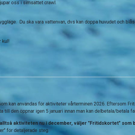
djupar oss i simsättet crawl.
ggläge. Du ska vara vattenvan, dvs kan doppa huvudet och blåsa 
r kul!
 som kan användas för aktiviteter vårterminen 2026. Eftersom Frit
till den öppnar igen 5 januari innan man kan delbetala/betala fak
ltså aktiviteten nu i december, väljer "Fritidskortet" som
r" för detaljerade steg.