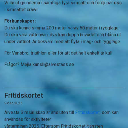
Vi lär ut grunderna i samtliga fyra simsätt och fördjupar oss
i simsättet crawl.
Förkunskaper:
Du ska kunna simma 200 meter varav 50 meter i ryggläge.
Du ska vara vattenvan, dvs kan doppa huvudet och blåsa ut
under vattnet. Är bekväm med att flyta i mag- och ryggläge.
För Vansbro, triathlon eller för att det helt enkelt är kul!
Frågor? Mejla
kansli@alvestass.se
Fritidskortet
9 dec 2025
Alvesta Simsällskap är ansluten till
Fritidskortet
, som kan
användas för aktiviteter
vårterminen 2026. Eftersom Fritidskortet-tjänsten