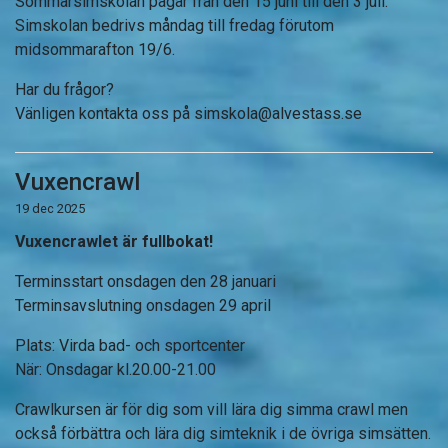
Sommarsimskolan pågår från den 15 juni till den 3 juli.
Simskolan bedrivs måndag till fredag förutom
midsommarafton 19/6.
Har du frågor?
Vänligen kontakta oss på
simskola@alvestass.se
Vuxencrawl
19 dec 2025
Vuxencrawlet är fullbokat!
Terminsstart onsdagen den 28 januari
Terminsavslutning onsdagen 29 april
Plats: Virda bad- och sportcenter
När: Onsdagar kl.20.00-21.00
Crawlkursen
är för dig som vill lära dig simma crawl men
också förbättra och lära dig simteknik i de övriga simsätten.