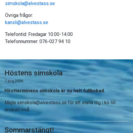
simskola@alvestass.se
Övriga frågor:
kansli@alvestass.se
Telefontid: Fredagar 10.00-14.00
Telefonnummer: 076-027 94 10
Höstens simskola
7 aug 2026
Höstterminens simskola är nu helt fullbokad.
Mejla
simskola@alvestass.se
för att ställa dig i kö till
önskad nivå.
Sommarstängt!