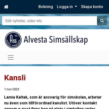
Bokning
Logga in
Skapa konto
Sök
Kansli
1 nov 2023
Lamia Kaltak, som är ansvarig för simskolan, arbetar
nu även som tillförordnad kanslist. Utöver kontakt
genom e-post finns hon på plats i simhallen under